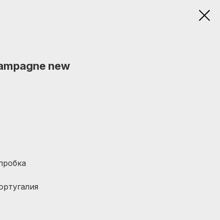
hampagne new
пробка
ортугалия