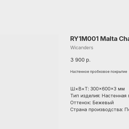
RY1M001 Malta C
Wicanders
3 900
р.
Настенное пробковое покрытие
Ш×В×Т: 300×600×3 мм
Тип изделия: Настенная 
Оттенок: Бежевый
Страна производства: П