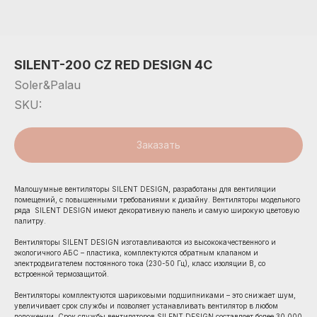
SILENT-200 CZ RED DESIGN 4C
Soler&Palau
SKU:
Заказать
Малошумные вентиляторы SILENT DESIGN, разработаны для вентиляции
помещений, с повышенными требованиями к дизайну. Вентиляторы модельного
ряда SILENT DESIGN имеют декоративную панель и самую широкую цветовую
палитру.
Вентиляторы SILENT DESIGN изготавливаются из высококачественного и
экологичного АБС – пластика, комплектуются обратным клапаном и
электродвигателем постоянного тока (230-50 Гц), класс изоляции В, со
встроенной термозащитой.
Вентиляторы комплектуются шариковыми подшипниками – это снижает шум,
увеличивает срок службы и позволяет устанавливать вентилятор в любом
положении. Срок службы вентиляторов SILENT DESIGN составляет более 30 000