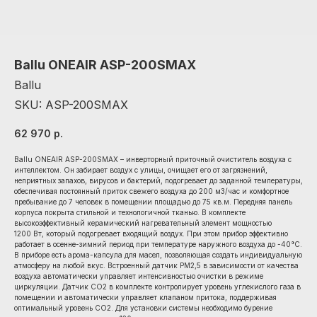
Ballu ONEAIR ASP-200SMAX
Ballu
SKU:
ASP-200SMAX
62 970
р.
Ballu ONEAIR ASP-200SMAX – инверторный приточный очиститель воздуха с
интеллектом. Он забирает воздух с улицы, очищает его от загрязнений,
неприятных запахов, вирусов и бактерий, подогревает до заданной температуры,
обеспечивая постоянный приток свежего воздуха до 200 м3/час и комфортное
пребывание до 7 человек в помещении площадью до 75 кв.м. Передняя панель
корпуса покрыта стильной и технологичной тканью. В комплекте
высокоэффективный керамический нагревательный элемент мощностью
1200 Вт, который подогревает входящий воздух. При этом прибор эффективно
работает в осенне-зимний период при температуре наружного воздуха до -40°С.
В приборе есть арома-капсула для масел, позволяющая создать индивидуальную
атмосферу на любой вкус. Встроенный датчик РМ2,5 в зависимости от качества
воздуха автоматически управляет интенсивностью очистки в режиме
циркуляции. Датчик CO2 в комплекте контролирует уровень углекислого газа в
помещении и автоматически управляет клапаном притока, поддерживая
оптимальный уровень CO2. Для установки системы необходимо бурение